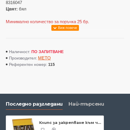
8316047
Цвят:
бял
Минимално количество за поръчка 25 бр.
ПО ЗАПИТВАНЕ
Наличност:
METO
Производител:
115
Референтен номер:
Последно разгледани
Най-търсени
Клипс за закрепване към чаши, чинии, купи, кръгли кутии