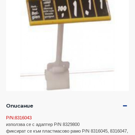
Описание
P/N:8316043
използва се с адаптер P/N 8329800
фиксират се към пластмасово рамо P/N 8316045, 8316047,