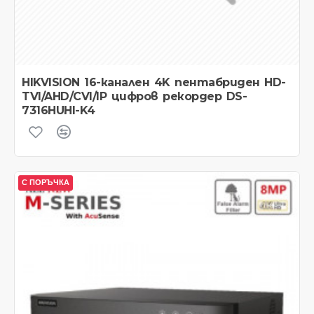
HIKVISION 16-канален 4K пентабриден HD-
TVI/AHD/CVI/IP цифров рекордер DS-
7316HUHI-K4
С ПОРЪЧКА