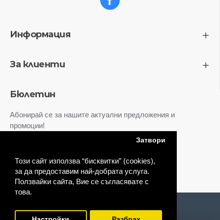
Информация
За клиенти
Бюлетин
Абонирай се за нашите актуални предложения и
промоции!
Затвори
Изпрати
Този сайт използва “бисквитки” (cookies),
Прочетох и приемам:
Политика за поверителност
за да предоставим най-добрата услуга.
Ползвайки сайта, Вие се съгласявате с
това.
© bonelconsult.com
FILTER PRODUCTS
Настройки
Разбрах