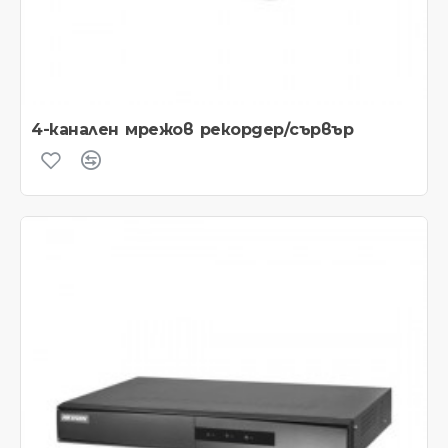
4-канален мрежов рекордер/сървър