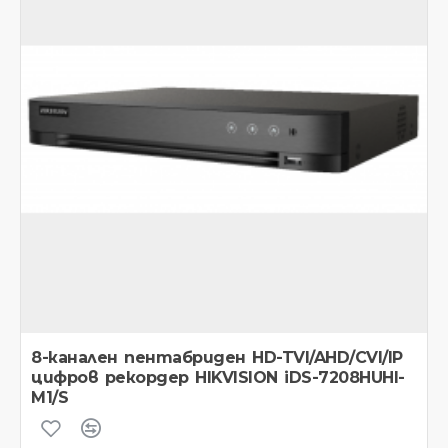
8-канален пентабриден HD-TVI/AHD/CVI/IP
цифров рекордер HIKVISION iDS-7208HUHI-
M1/S