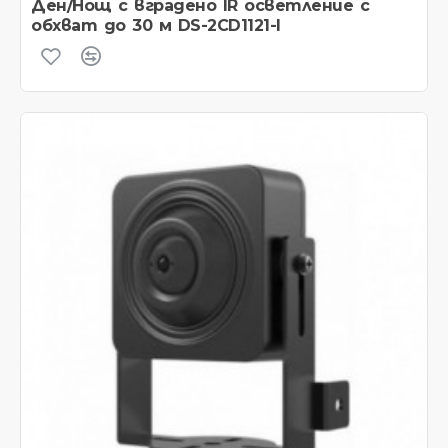
Ден/Нощ с вградено IR осветление с
обхват до 30 м DS-2CD1121-I