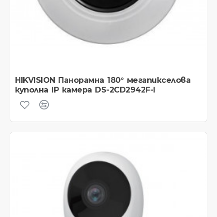
HIKVISION Панорамна 180° мегапикселова
куполна IP камера DS-2CD2942F-I