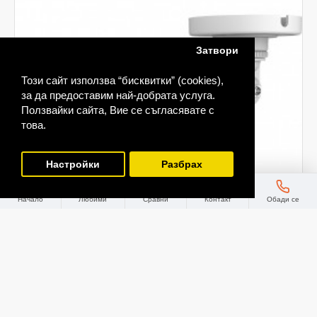
Затвори
Този сайт използва “бисквитки” (cookies),
за да предоставим най-добрата услуга.
Ползвайки сайта, Вие се съгласявате с
това.
Настройки
Разбрах
Начало
Любими
Сравни
Контакт
Обади се
Мегапикселова корпусна IP камера Ден/
Нощ с вградено IR осветление HIKVISION
HWI-B121H(C)