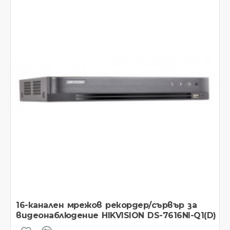
16-канален мрежов рекордер/сървър за
видеонаблюдение HIKVISION DS-7616NI-Q1(D)