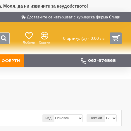
. Моля, да ни извините за неудобството!
Доставките се извършват с куриерска фирма Спиди
0 артикул(а) - 0,00 лв.
Любими
Сравни
062-676868
 ОФЕРТИ
Ред
Покажи