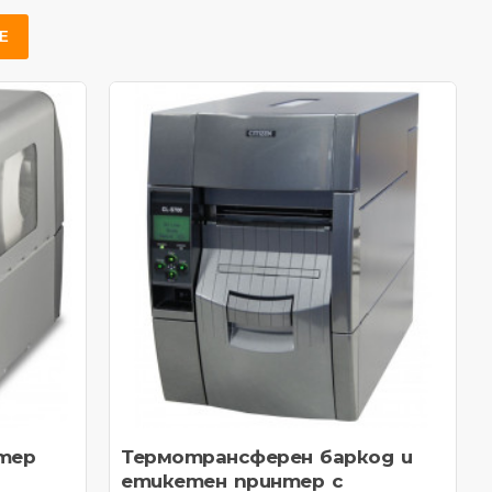
Е
тер
Термотрансферен баркод и
етикетен принтер с