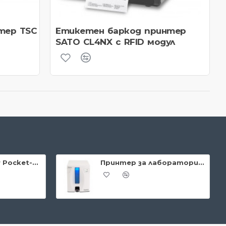
тер TSC
Етикетен баркод принтер
SATO CL4NX с RFID модул
Datalogic Memor Pocket-size Mobile Computer
Принтер за лаборатории PRIMERA Signature® Slide