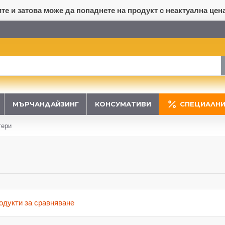
е и затова може да попаднете на продукт с неактуална цена
МЪРЧАНДАЙЗИНГ
КОНСУМАТИВИ
СПЕЦИАЛНИ
тери
одукти за сравняване