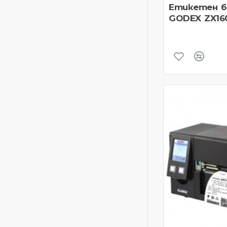
Етикетен б
GODEX ZX16