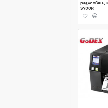
разлепващ м
S700R