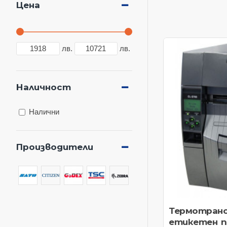
Цена
лв.
лв.
Наличност
Налични
Производители
Термотранс
етикетен п