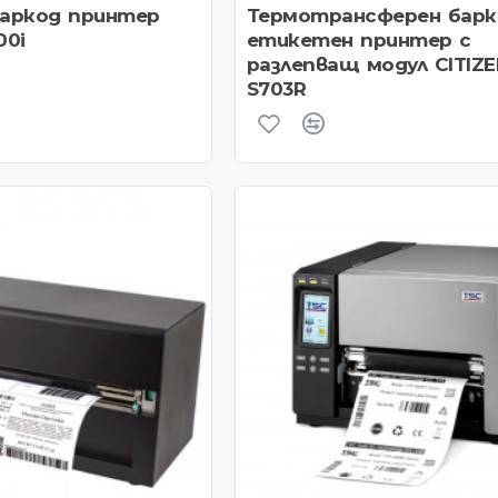
аркод принтер
Термотрансферен барк
00i
етикетен принтер с
разлепващ модул CITIZE
S703R