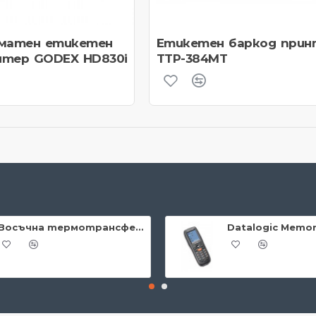
матен етикетен
Етикетен баркод прин
нтер GODEX HD830i
TTP-384MT
Восъчна термотрансферна лента 40мм/360м