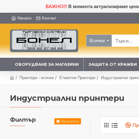
ВАЖНО!!!
В момента актуализираме ценит
Начало
Контакт
Всички
ОБОРУДВАНЕ ЗА МАГАЗИНИ
ЗАЩИТА ОТ КРАЖБИ
Принтери - всички
Етикетни Принтери
Индустриални прин
Индустриални принтери
Филтър
Изчисти
Пр