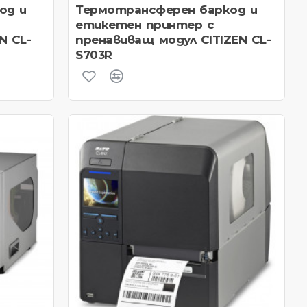
од и
Термотрансферен баркод и
етикетен принтер с
N CL-
пренавиващ модул CITIZEN CL-
S703R