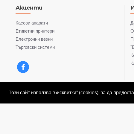
Акценти
Касови апарати
Д
Етикетни принтери
О
Електронни везни
П
Търговски системи
"
К
К
Този сайт използва “бисквитки” (cookies), за да предос