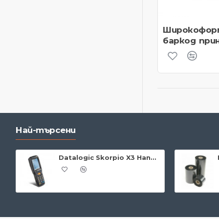
Широкофор
баркод при
Най-търсени
Datalogic Skorpio X3 Handheld + WiFi & Bluetooth