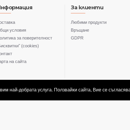
Информация
За клиенти
оставка
Любими продукти
бщи условия
Връщане
олитика за поверителност
GDPR
Бисквитки" (cookies)
онтакт
арта на сайта
тавим най-добрата услуга. Ползвайки сайта, Вие се съгласява
© bonelconsult.com