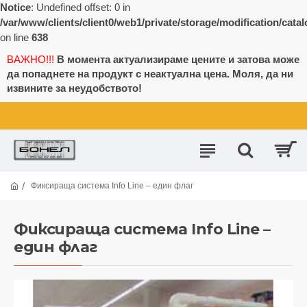
Notice
: Undefined offset: 0 in
/var/www/clients/client0/web1/private/storage/modification/cata
on line
638
ВАЖНО!!!
В момента актуализираме цените и затова може
да попаднете на продукт с неактуална цена. Моля, да ни
извините за неудобството!
Фиксираща система Info Line – един флаг
Фиксираща система Info Line –
един флаг