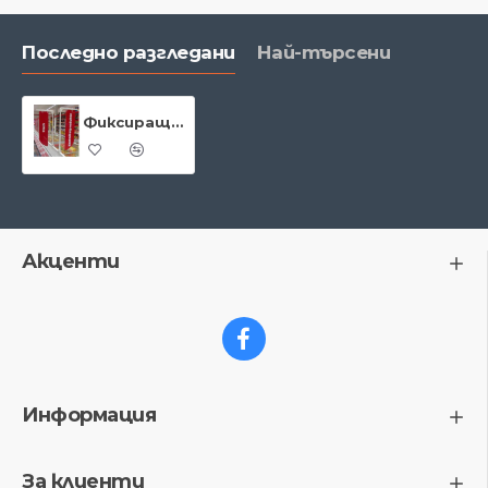
Последно разгледани
Най-търсени
Фиксираща система Info Line – един флаг
Акценти
Информация
За клиенти