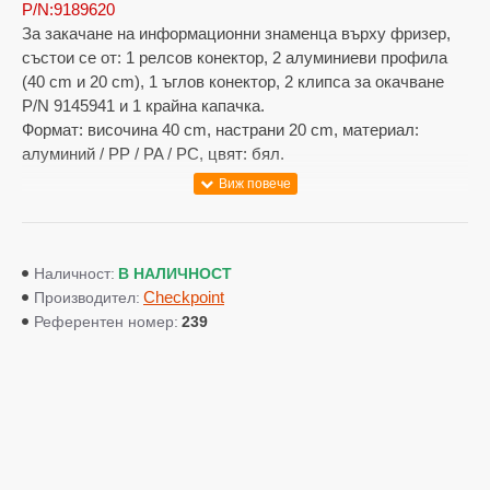
P/N:9189620
За закачане на информационни знаменца върху фризер,
състои се от: 1 релсов конектор, 2 алуминиеви профила
(40 cm и 20 cm), 1 ъглов конектор, 2 клипса за окачване
P/N 9145941 и 1 крайна капачка.
Формат: височина 40 cm, настрани 20 cm, материал:
алуминий / PP / PA / PC, цвят: бял.
Минимално количество за поръчка 10 бр.
Продукт за употреба в търговски системи,
POS (ПОС системи),
промишлени
системи, компютърни пос системи, търговски обекти, хранителни магазини,
В НАЛИЧНОСТ
складове на едро, електронни везни, касови апарати, фискални принтери,
Наличност:
баркод системи, системи за охрана на стоки, видеонаблюдение и др.
Checkpoint
Производител:
239
Референтен номер: