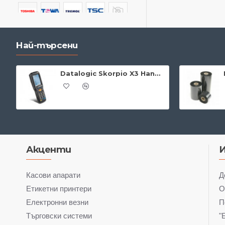
Видеорекордери
Восъчни
термотрансферни ленти
Най-търсени
/Wax
Деактиватори и
Datalogic Skorpio X3 Handheld + WiFi & Bluetooth
детачери
Детектори
Етикетни Принтери
Индустриални принтери
Акценти
Картови принтери
Касови апарати
Д
Етикетни принтери
О
Касови апарати
Електронни везни
П
Компютри с
Търговски системи
"