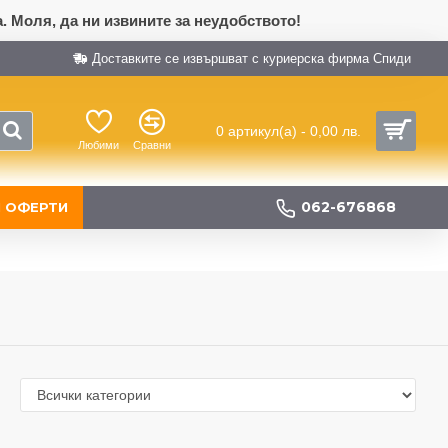
. Моля, да ни извините за неудобството!
Доставките се извършват с куриерска фирма Спиди
0 артикул(а) - 0,00 лв.
Любими
Сравни
062-676868
 ОФЕРТИ