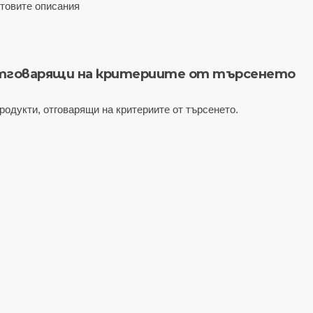
ктовите описания
отговарящи на критериите от търсенето
родукти, отговарящи на критериите от търсенето.