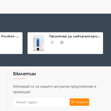
Datalogic Memor Pocket-size Mobile Computer
Принтер за лаборатории PRIMERA Signature® Slide
Бюлетин
Абонирай се за нашите актуални предложения и
промоции!
Изпрати