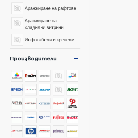
Аранжиране на рафтове
Аранжиране на
хладилни витрини
Инфотабели и крепежи
Кошници и колички
Производители
ПРОМОЦИИ
Радиочестотни антени
Търговско оборудване
Фискални устройства
Ценови профили