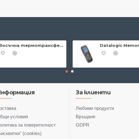
Восъчна термотрансферна лента 40мм/360м
Информация
За клиенти
оставка
Любими продукти
бщи условия
Връщане
олитика за поверителност
GDPR
Бисквитки" (cookies)